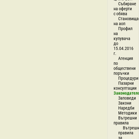
Събиране
на оферти
с обява
Становища
на аоп
Профил
на
купувача
до
15.04.2016
г.
Агенция
по
обществени
поръчки
Процедури
Пазарни
консултации
Законодател
Заповеди
Закони
Наредби
Методики
Вътрешни
правила
Вътреш
правила
за