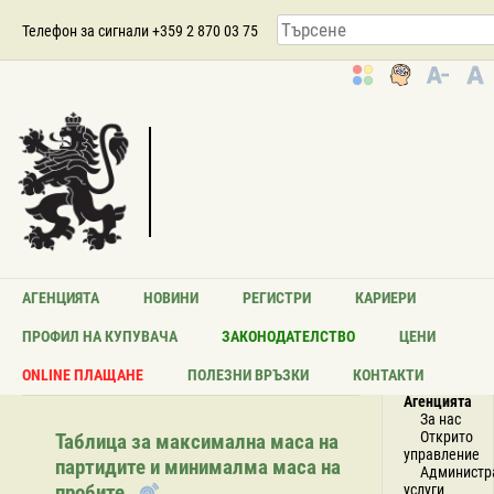
Телефон за сигнали +359 2 870 03 75
АГЕНЦИЯТА
НОВИНИ
РЕГИСТРИ
КАРИЕРИ
Пробовземане. Методи
ПРОФИЛ НА КУПУВАЧА
ЗАКОНОДАТЕЛСТВО
ЦЕНИ
НАВИГАЦ
за намаляване на проба
МЕНЮ
ONLINE ПЛАЩАНЕ
ПОЛЕЗНИ ВРЪЗКИ
КОНТАКТИ
Агенцията
За нас
Открито
Таблица за максимална маса на
управление
партидите и минималма маса на
Администр
пробите
услуги