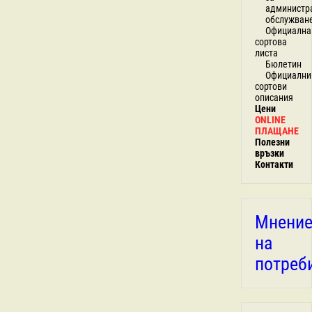
администр
обслужван
Официална
сортова
листа
Бюлетин
Официални
сортови
описания
Цени
ONLINE
ПЛАЩАНЕ
Полезни
връзки
Контакти
Мнени
на
потреб