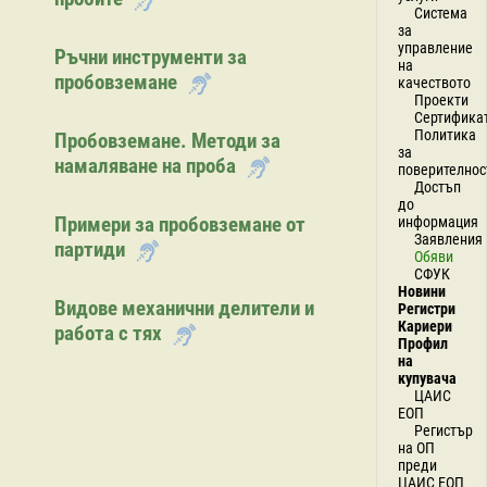
Система
за
управление
Ръчни инструменти за
на
пробовземане
качеството
Проекти
Сертифика
Политика
Пробовземане. Методи за
за
намаляване на проба
поверителнос
Достъп
до
Примери за пробовземане от
информация
Заявления
партиди
Обяви
СФУК
Новини
Видове механични делители и
Регистри
Кариери
работа с тях
Профил
на
купувача
ЦАИС
ЕОП
Регистър
на ОП
преди
ЦАИС ЕОП